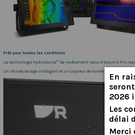
Prêt pour toutes les conditions
La technologie hydrodurcie™ de revêtement nano d’Axiom 2 Pro repousse
Un rétroéclairage intelligent et un capteur de lumière ambiante ajus
En
rai
seront
2026
Les
c
délai
Merci