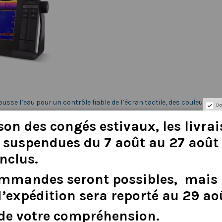
 l’eau pour un contrôle fiable de l’écran tactile, des couleurs amélior
Do
tent automatiquement la luminosité de l’écran pour les conditions d’éc
son
des
congés
estivaux
,
les
livra
suspendues
du
7
août
au
27
août
inclus
.
ommandes
seront
possibles,
mais
d
’
expédition
sera
reporté
au
29
ao
de
votre
compréhension.