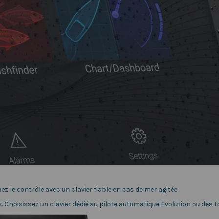
ez le contrôle avec un clavier fiable en cas de mer agitée.
. Choisissez un clavier dédié au pilote automatique Evolution ou des 