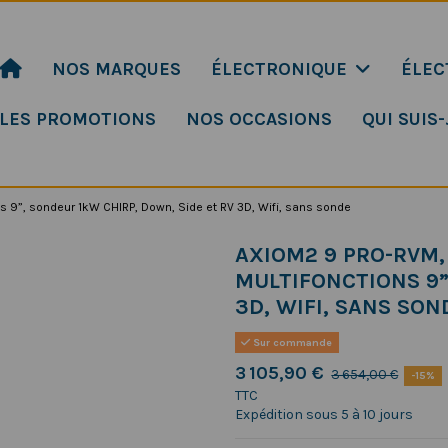
NOS MARQUES
ÉLECTRONIQUE
ÉLEC
LES PROMOTIONS
NOS OCCASIONS
QUI SUIS-
s 9”, sondeur 1kW CHIRP, Down, Side et RV 3D, Wifi, sans sonde
AXIOM2 9 PRO-RVM,
MULTIFONCTIONS 9”
3D, WIFI, SANS SON
Sur commande
3 105,90 €
3 654,00 €
-15%
TTC
Expédition sous 5 à 10 jours