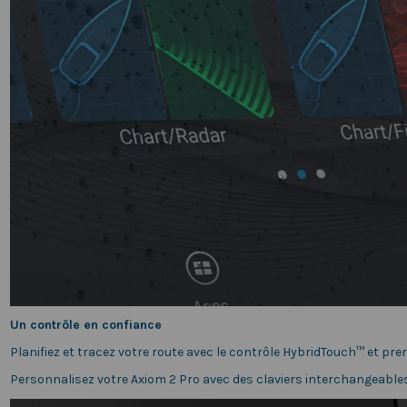
Un contrôle en confiance
Planifiez et tracez votre route avec le contrôle HybridTouch™ et pren
Personnalisez votre Axiom 2 Pro avec des claviers interchangeables