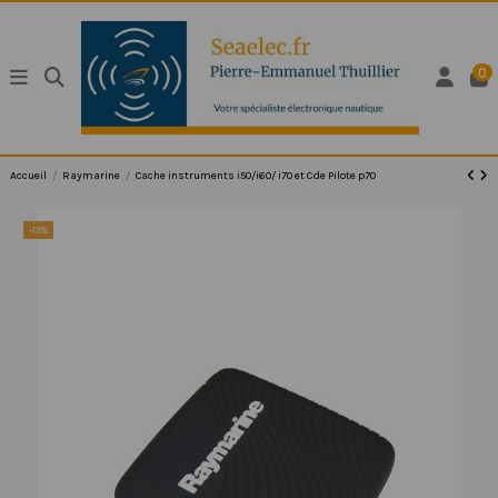
0
Accueil
Raymarine
Cache instruments i50/i60/ i70 et Cde Pilote p70
-15%