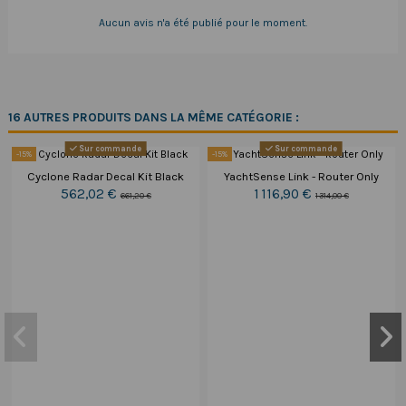
Aucun avis n'a été publié pour le moment.
16 AUTRES PRODUITS DANS LA MÊME CATÉGORIE :
Sur commande
Sur commande
-15%
-15%
Cyclone Radar Decal Kit Black
YachtSense Link - Router Only
562,02 €
1 116,90 €
661,20 €
1 314,00 €