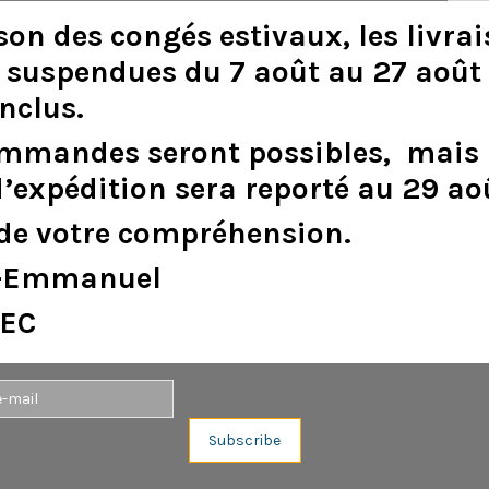
son
des
congés
estivaux
,
les
livra
suspendues
du
7
août
au
27
août
inclus
.
DESCRIPTION
DÉTAILS DU PRODUIT
ommandes
seront
possibles,
mais
c - aluminium).
d
’
expédition
sera
reporté
au
29
ao
de
votre
compréhension.
e-Emmanuel
EC
Aucun avis n'a été publié pour le moment.
Subscribe