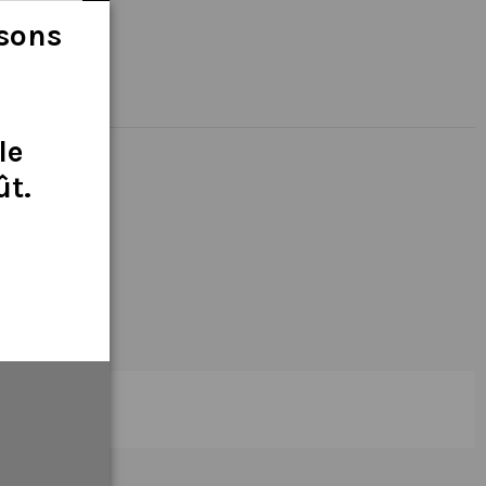
isons
le
ût
.