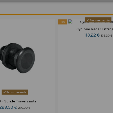
Sur commande
-15%
Cyclone Radar Liftin
113,22 €
133,20 €
Sur commande
9 - Sonde Traversante
229,50 €
270,00 €