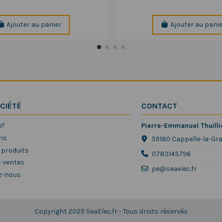
Ajouter au panier
Ajouter au pani
CIÉTÉ
CONTACT
e?
Pierre-Emmanuel Thuilli
ns
59180 Cappelle-la-Gr
 produits
0783145796
s ventes
pe@seaelec.fr
z-nous
Copyright 2025 SeaElec.fr - Tous droits réservés