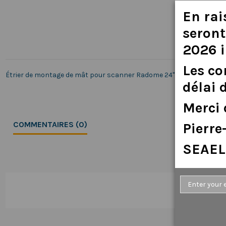
En
rai
seront
2026
Les
c
Étrier de montage de mât pour scanner Radome 24" (608 mm) (blan
délai
Merci
COMMENTAIRES (0)
Pierr
SEAEL