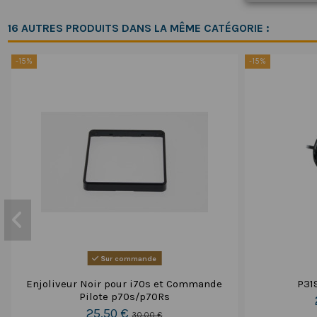
16 AUTRES PRODUITS DANS LA MÊME CATÉGORIE :
-15%
-15%
Sur commande
Enjoliveur Noir pour i70s et Commande
P31
Pilote p70s/p70Rs
25,50 €
30,00 €