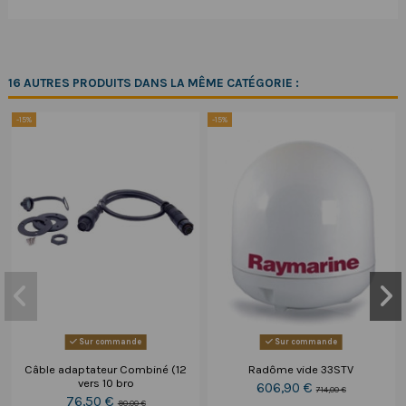
16 AUTRES PRODUITS DANS LA MÊME CATÉGORIE :
-15%
-15%
Sur commande
Sur commande
Câble adaptateur Combiné (12
Radôme vide 33STV
vers 10 bro
606,90 €
714,00 €
76,50 €
90,00 €