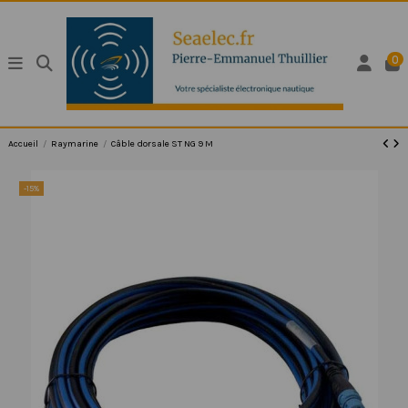
0
Accueil
Raymarine
Câble dorsale ST NG 9 M
-15%