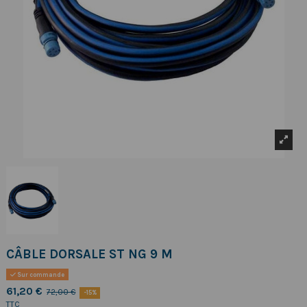
CÂBLE DORSALE ST NG 9 M
Sur commande
61,20 €
72,00 €
-15%
TTC