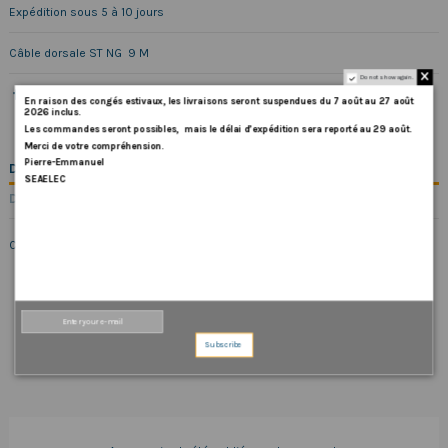
Expédition sous 5 à 10 jours
Câble dorsale ST NG 9 M
Do not show again.
En
raison
des
congés
estivaux
,
les
livraisons
seront
suspendues
du
7
août
au
27
août
2026
inclus
.
Les
commandes
seront
possibles,
mais
le
délai
d
’
expédition
sera
reporté
au
29
août
.
Merci
de
votre
compréhension.
Pierre-Emmanuel
DESCRIPTION
SEAELEC
DÉTAILS DU PRODUIT
Câble dorsale ST NG 9 M
COMMENTAIRES (0)
Subscribe