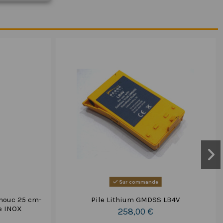
Sur commande
houc 25 cm-
Pile Lithium GMDSS LB4V
e INOX
258,00 €