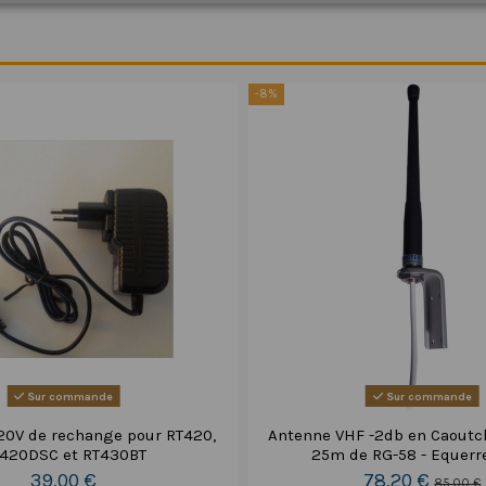
-8%
Sur commande
Sur commande
20V de rechange pour RT420,
Antenne VHF -2db en Caoutc
420DSC et RT430BT
25m de RG-58 - Equerr
39,00 €
78,20 €
85,00 €