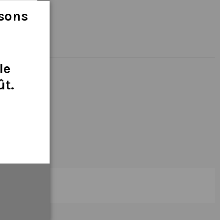
isons
le
ût
.