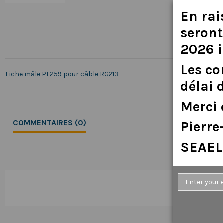
En
rai
seront
2026
Les
c
Fiche mâle PL259 pour câble RG213
délai
Merci
COMMENTAIRES (0)
Pierr
SEAEL