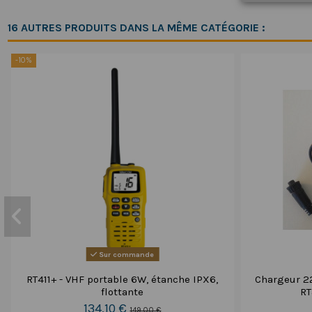
16 AUTRES PRODUITS DANS LA MÊME CATÉGORIE :
-10%
Sur commande
RT411+ - VHF portable 6W, étanche IPX6,
Chargeur 2
flottante
RT
134,10 €
149,00 €