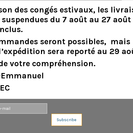
son
des
congés
estivaux
,
les
livra
suspendues
du
7
août
au
27
août
inclus
.
DESCRIPTION
DÉTAILS DU PRODUIT
ommandes
seront
possibles,
mais
d
’
expédition
sera
reporté
au
29
ao
de
votre
compréhension.
e-Emmanuel
EC
Aucun avis n'a été publié pour le moment.
Subscribe