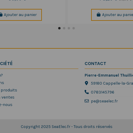
Ajouter au panier
Ajouter au pani
CIÉTÉ
CONTACT
e?
Pierre-Emmanuel Thuilli
ns
59180 Cappelle-la-Gr
 produits
0783145796
s ventes
pe@seaelec.fr
z-nous
Copyright 2025 SeaElec.fr - Tous droits réservés