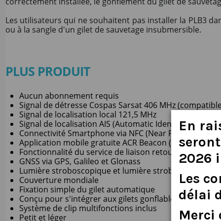
correctement installée, le gonflement du gilet de sauvetage
Les utilisateurs qui ne souhaitent pas installer la PLB3 dan
ou à la sangle d'un gilet de sauvetage insubmersible.
PLUS PRODUIT
Aucun abonnement requis
Signal de détresse Cospas Sarsat 406 MHz (compatib
Signal de localisation local 121,5 MHz
En
rai
Signal de localisation AIS (Automatic Identification Sy
Connectivité Smartphone via NFC (Near Field Commun
seront
Application mobile gratuite ACR Beacon (IOS et Androi
Fonctionnalité du service de liaison retour (RLS)
2026
GNSS via GPS, Galileo et Glonass
Lumière stroboscopique et lumière stroboscopique i
Les
c
Couverture mondiale
Fixation simple du gilet automatique
délai
Conçu pour s'intégrer aux gilets gonflables classiques
Système de clip multifonctions inclus
Merci
Petit et léger