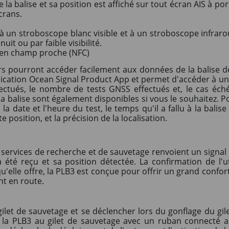
la balise et sa position est affiché sur tout écran AIS à p
écrans.
e à un stroboscope blanc visible et à un stroboscope infraro
it ou par faible visibilité.
 en champ proche (NFC)
eurs pourront accéder facilement aux données de la balise d
lication Ocean Signal Product App et permet d'accéder à un
fectués, le nombre de tests GNSS effectués et, le cas éché
la balise sont également disponibles si vous le souhaitez. P
la date et l'heure du test, le temps qu'il a fallu à la bal
e position, et la précision de la localisation.
 services de recherche et de sauvetage renvoient un signal p
a été reçu et sa position détectée. La confirmation de l'u
u'elle offre, la PLB3 est conçue pour offrir un grand confor
nt en route.
gilet de sauvetage et se déclencher lors du gonflage du gilet
er la PLB3 au gilet de sauvetage avec un ruban connecté au