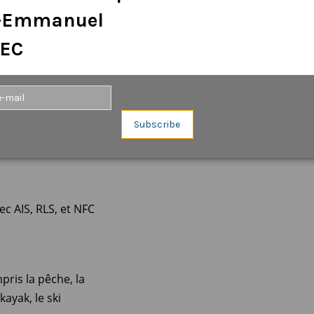
e-Emmanuel
EC
Subscribe
ec AIS, RLS, et NFC
pris la pêche, la
kayak, le ski