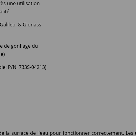
rès une utilisation
lité.
Galileo, & Glonass
me de gonflage du
e)
ble: P/N: 733S-04213)
us de la surface de l'eau pour fonctionner correctement. L