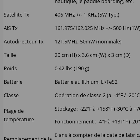
nautique, le paddle boarding, etc.
Satellite Tx
406 MHz +/- 1 KHz (5W Typ.)
AIS Tx
161.975/162.025 MHz +/- 500 Hz (1W
Autodirecteur Tx
121.5MHz, 50mW (nominale)
Taille
20 cm (H) x 3.6 cm (W) x 3 cm (D)
Poids
0.42 lbs (190 g)
Batterie
Batterie au lithium, Li/FeS2
Classe
Opération de classe 2 (a -4°F / -20°C
Stockage : -22°F à +158°F (-30°C à +7
Plage de
température
Fonctionnement : -4°F à +131°F (-20°
6 ans à compter de la date de fabric
Remplacement de la