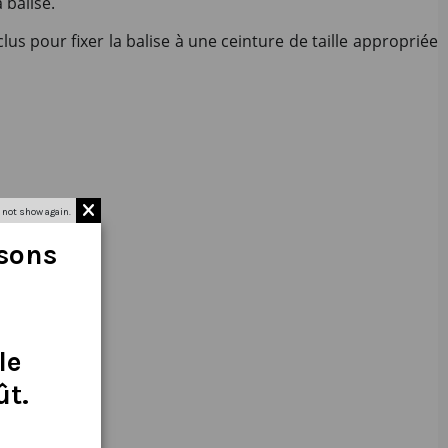
 balise.
clus pour fixer la balise à une ceinture de taille appropriée
 not show again.
isons
le
ût
.