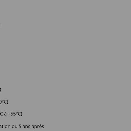
)
)
0°C)
C à +55°C)
ation ou 5 ans après