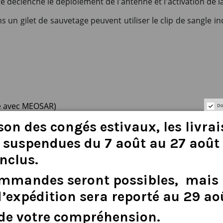
 déclenche le déploiement de l'antenne et l'activation de la
s un gilet de sauvetage peuvent utiliser le clip de sangle in
le avec MEOSAR)
Do
son
des
congés
estivaux
,
les
livra
stem)
ication)
suspendues
du
7
août
au
27
août
d)
inclus
.
nfrarouge
ommandes
seront
possibles,
mais
d
’
expédition
sera
reporté
au
29
ao
de
votre
compréhension.