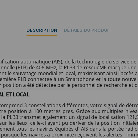
DESCRIPTION
DÉTAILS DU PRODUIT
tification automatique (AIS), de la technologie du service d
nnelle (PLB) de 406 MHz, la PLB3 de rescueME marque une é
t le sauvetage mondial et local, maximisant ainsi l'accès a
 première PLB connectée à un Smartphone et la toute nouvel
ur position a été détectée par le personnel de recherche et
L ET LOCAL
 comprend 3 constellations différentes, votre signal de dé
re position à 100 mètres près. Grâce aux multiples niveau
la PLB3 transmet également un signal de localisation 121,
sur les lieux, celle-ci ayant pu dériver de la position init
anément tous les navires équipés d' AIS dans la portée rad
 puisque les navires à proximité reçoivent les alertes. Im