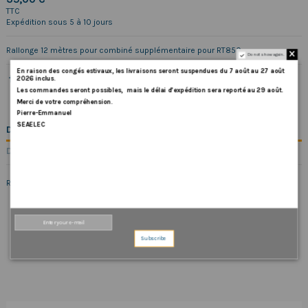
TTC
Expédition sous 5 à 10 jours
Rallonge 12 mètres pour combiné supplémentaire pour RT850
Do not show again.
En
raison
des
congés
estivaux
,
les
livraisons
seront
suspendues
du
7
août
au
27
août
2026
inclus
.
Les
commandes
seront
possibles,
mais
le
délai
d
’
expédition
sera
reporté
au
29
août
.
Merci
de
votre
compréhension.
Pierre-Emmanuel
SEAELEC
DESCRIPTION
DÉTAILS DU PRODUIT
Rallonge 12 mètres pour combiné supplémentaire pour RT850
Subscribe
COMMENTAIRES (0)