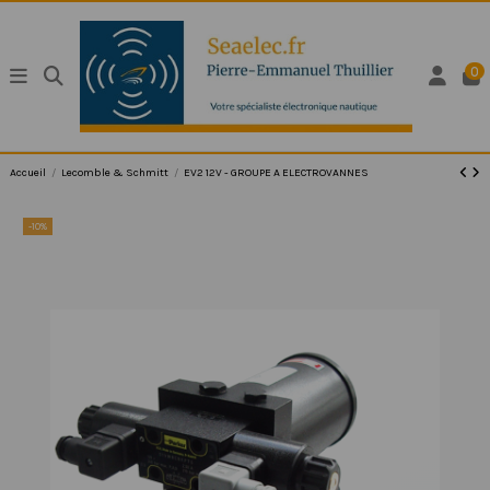
0
Accueil
Lecomble & Schmitt
EV2 12V - GROUPE A ELECTROVANNES
-10%