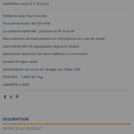
Expédition sous 5 à 10 jours
Flottante avec feu à éclats
Puissance audio de 700 mW
Couverture optimale : puissance RF de 6 W
Basculement du haut-parleur en microphone en cas de chute
Etanchéité IP57 et AquaQuake (éjection d'eau)
Autonomie d'environ 12h avec batterie Li-ion fournie
Double et triple veille
Alimentation du socle de charge par câble USB
DAS MAX. : 0.840 W / kg
GARANTIE 5 ANS
DESCRIPTION
DÉTAILS DU PRODUIT