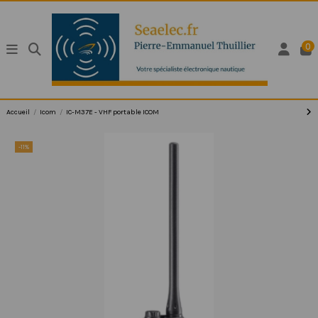
0
Accueil
Icom
IC-M37E - VHF portable ICOM
-11%