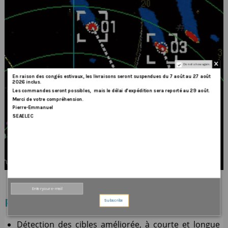
Do not show again.
En
raison
des
congés
estivaux
,
les
livraisons
seront
suspendues
du
7
août
au
27
août
2026
inclus
.
Les
commandes
seront
possibles,
mais
le
délai
d
’
expédition
sera
reporté
au
29
août
.
Merci
de
votre
compréhension.
Pierre-Emmanuel
SEAELEC
PLUS PRODUIT
Subscribe
Détection des cibles améliorée, à courte et longue