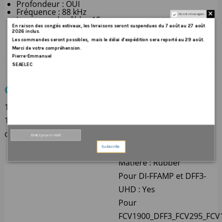
Profondeur : OUI
Fréquence : 88 kHz
Do not show again.
Longueur de câble : 15 m
En
raison
des
congés
estivaux
,
les
livraisons
seront
suspendues
du
7
août
au
27
août
2026
inclus
.
Les
commandes
seront
possibles,
mais
le
délai
d
’
expédition
sera
reporté
au
29
août
.
Merci
de
votre
compréhension.
Pierre-Emmanuel
SEAELEC
CONTENU
CARACTÉRISTIQUES
TECHNIQUES
1 X Sonde
88B-10
1 X Câble d'alimentation
Céramique : 0 °
de 15m
Faisceau : 8 °
Fréquence : Medium kHz
Subscribe
Matière : Rubber
Pour DI-FFAMP et DFF3-
UHD : Yes
Pour
FCV1900_DFF3_FCV295_FCV