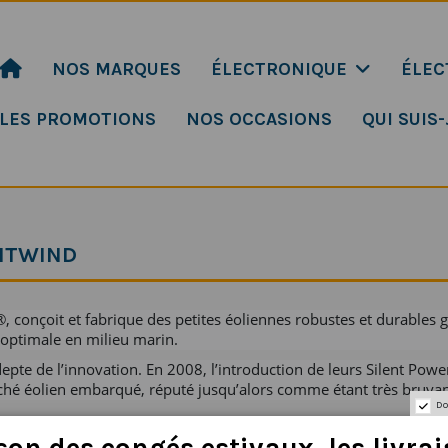
NOS MARQUES
ÉLECTRONIQUE
ÉLEC
LES PROMOTIONS
NOS OCCASIONS
QUI SUIS-
ENTWIND
 conçoit et fabrique des petites éoliennes robustes et durables gr
 optimale en milieu marin.
epte de l’innovation. En 2008, l’introduction de leurs Silent Power
rché éolien embarqué, réputé jusqu’alors comme étant très bruyan
Do
son
des
congés
estivaux
,
les
livra