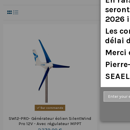
seront
2026
Les
c
délai
Merci
Pierr
SEAEL
Sur commande
SW12-PRO- Générateur éolien SilentWind
Régulateur
Pro 12V - Avec régulateur MPPT