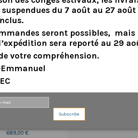
suspendues
du
7
août
au
27
août
inclus
.
ommandes
seront
possibles,
mais
d
’
expédition
sera
reporté
au
29
ao
de
votre
compréhension.
e-Emmanuel
EC
Subscribe
Sur commande
 MPTT Hybride Bluetooth 12V
689,00 €