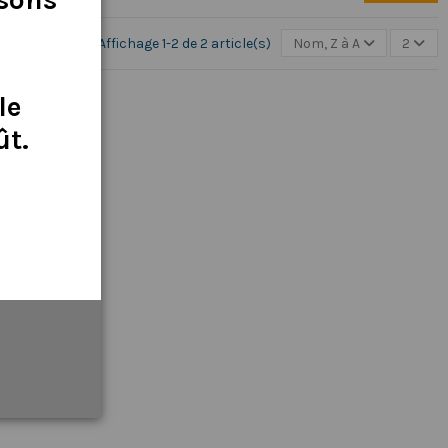
Affichage 1-2 de 2 article(s)
Nom, Z à A
2
le
ût
.