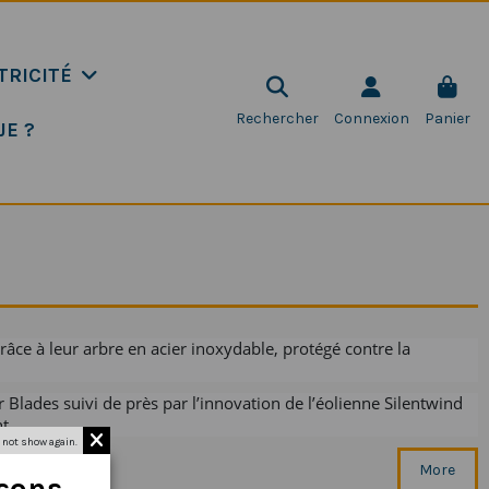
TRICITÉ
Rechercher
Connexion
Panier
JE ?
âce à leur arbre en acier inoxydable, protégé contre la
 Blades suivi de près par l’innovation de l’éolienne Silentwind
t.
 not show again.
More
isons