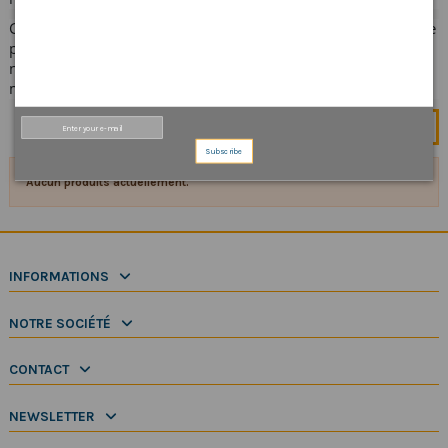
Grâce à des options de montage flexibles, les instruments que
propose la marque américaine s’adapte parfaitement à
n’importe quel dériveur, voilier ou bateau à moteur, voire
même en station fixe.
More
Subscribe
Aucun produits actuellement.
INFORMATIONS
NOTRE SOCIÉTÉ
CONTACT
NEWSLETTER