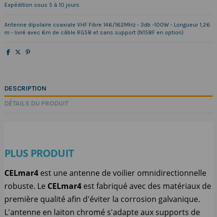
Expédition sous 5 à 10 jours
Antenne dipolaire coaxiale VHF Fibre 146/162MHz - 3db -100W - Longueur 1,26
m - livré avec 6m de câble RG58 et sans support (N158F en option)
DESCRIPTION
DÉTAILS DU PRODUIT
PLUS PRODUIT
CELmar4
est une antenne de voilier omnidirectionnelle
robuste. Le
CELmar4
est fabriqué avec des matériaux de
première qualité afin d'éviter la corrosion galvanique.
L'antenne en laiton chromé s'adapte aux supports de